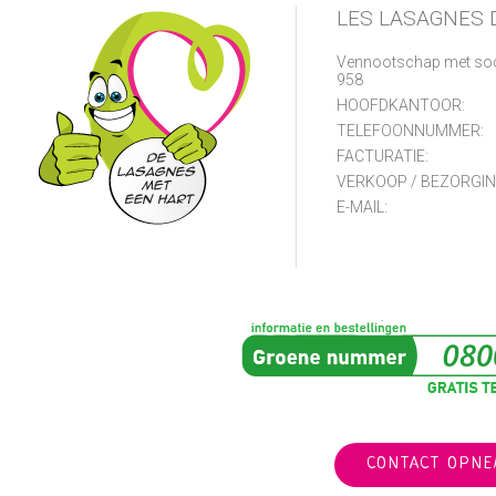
LES LASAGNES 
Vennootschap met so
958
HOOFDKANTOOR:
TELEFOONNUMMER:
FACTURATIE:
VERKOOP / BEZORGIN
E-MAIL:
CONTACT OPN