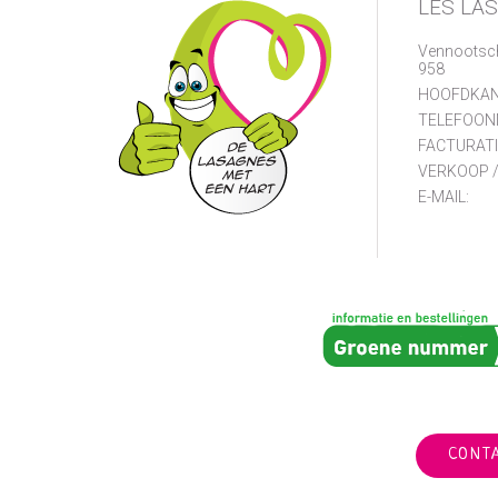
LES LA
Vennootsc
958
HOOFDKAN
TELEFOON
FACTURATI
VERKOOP /
E-MAIL:
CONT