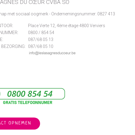
SAGNES DU CŒUR CVBA SO
hap met sociaal oogmerk - Ondernemingsnummer: 0827 413
TOOR:
Place Verte 12, 4ème étage 4800 Verviers
NUMMER:
0800 / 854 54
E:
087/68 05 13
 BEZORGING:
087/68 05 10
ACT OPNEMEN