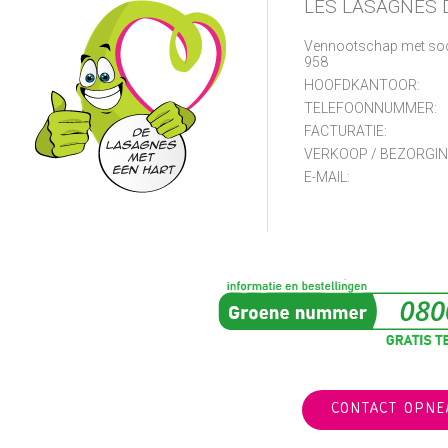
LES LASAGNES 
Vennootschap met so
958
HOOFDKANTOOR:
TELEFOONNUMMER:
FACTURATIE:
VERKOOP / BEZORGIN
E-MAIL:
CONTACT OPN