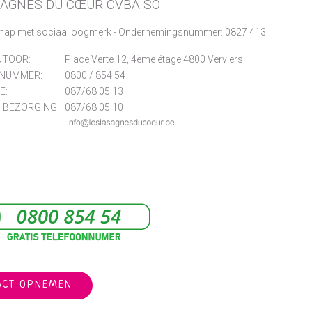
SAGNES DU CŒUR CVBA SO
hap met sociaal oogmerk - Ondernemingsnummer: 0827 413
TOOR:
Place Verte 12, 4ème étage 4800 Verviers
NUMMER:
0800 / 854 54
E:
087/68 05 13
 BEZORGING:
087/68 05 10
ACT OPNEMEN