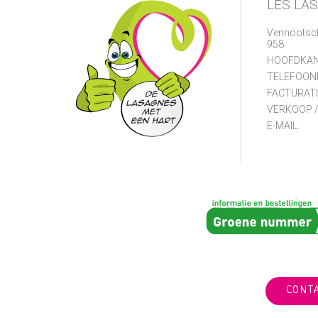
LES LA
Vennootsc
958
HOOFDKAN
TELEFOON
FACTURATI
VERKOOP /
E-MAIL:
CONT