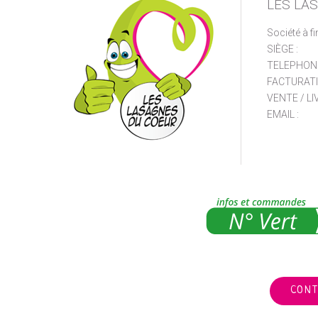
LES LA
Société à fi
SIÈGE :
TELEPHONE
FACTURATI
VENTE / LI
EMAIL :
CONT