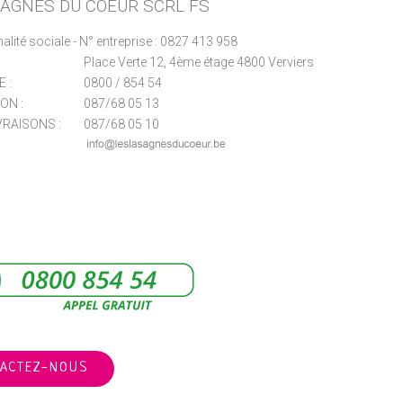
SAGNES DU COEUR SCRL FS
nalité sociale - N° entreprise : 0827 413 958
Place Verte 12, 4ème étage 4800 Verviers
 :
0800 / 854 54
ON :
087/68 05 13
VRAISONS :
087/68 05 10
ACTEZ-NOUS