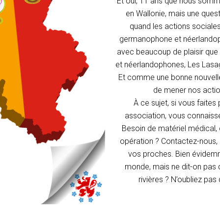
Et oui, 11 ans que nous som
en Wallonie, mais une questi
quand les actions sociale
germanophone et néerlandopho
avec beaucoup de plaisir qu
et néerlandophones, Les Lasa
Et comme une bonne nouvelle 
de mener nos action
À ce sujet, si vous faite
association, vous connaissez
Besoin de matériel médical,
opération ? Contactez-nous, 
vos proches. Bien évidemm
monde, mais ne dit-on pas q
rivières ? N’oubliez pas