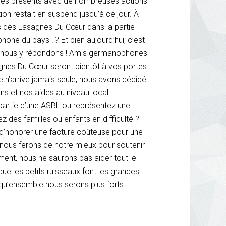
mes présents avec de nombreuses actions
on restait en suspend jusqu’à ce jour. À
s des Lasagnes Du Cœur dans la partie
ne du pays ! ? Et bien aujourd’hui, c’est
e nous y répondons ! Amis germanophones
gnes Du Cœur seront bientôt à vos portes.
n’arrive jamais seule, nous avons décidé
s et nos aides au niveau local.
s partie d’une ASBL ou représentez une
 des familles ou enfants en difficulté ?
 d’honorer une facture coûteuse pour une
nous ferons de notre mieux pour soutenir
ent, nous ne saurons pas aider tout le
ue les petits ruisseaux font les grandes
 qu’ensemble nous serons plus forts.